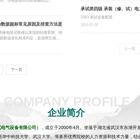
头、导电连接部位的接触状态。
承试类四级 承装（修
35KV承试设备配置
验数据超标常见原因及排查方法是
2020-05-30
规绝缘电阻试验难以发现的轻微受潮、绝
损数值变化精准判定，是保障互感器
上一页
下一页
COMPANY PROFILE
企业简介
，成立于2000年4月。坐落于湖北省武汉市东湖
试电气设备有限公司
）
托华中科技大学、武汉大学、等多所优秀院校的人力资源和技术力量，结