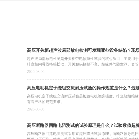
高压开关柜超声波局部放电检测可发现哪些设备缺陷？现
障？
超声波局部放电检测是开关柜带电预防性试验的核心项目，主要用于
排查柜内母线搭接松动、开关触头接触不良、绝缘件气隙空洞、套管
异物放电等隐患，提前规避开关柜短路、闪络、跳闸事故。
2026-08-06
高压电动机定子绕组交流耐压试验的操作规范是什么？违
高压电机定子绕组交流耐压试验是检验电机绝缘强度、排查绕组绝缘
有着严格的规范要求。
2026-08-06
高压断路器回路电阻测试的试验原理是什么？试验数值超
高压断路器回路电阻测试采用直流压降法试验原理，向断路器导电回