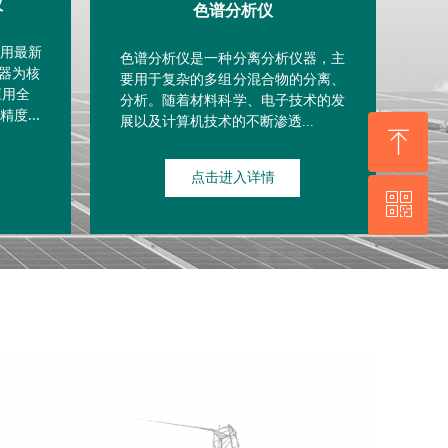
仪
色谱分析仪
用最新
色谱分析仪是一种分离分析仪器，主
理器为核
要用于复杂的多组分混合物的分离、
应用全
分析。随着材料科学、电子技术的发
度...
展以及计算机技术的不断渗透
...
ꁸ
点击进入详情
ꀥ
回到顶部
WhatsApp 二维码