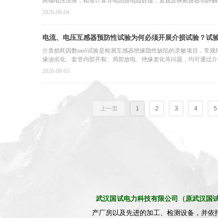
两端电压压降，精准计算导电回路电阻数值，直观反映断路器动静触
2026-08-04
电流、电压互感器预防性试验为何必须开展介损试验？试
什么？
介质损耗因数tanδ试验是检测互感器绝缘隐性缺陷的灵敏项目，常
缘油劣化、套管内部开裂、局部放电、绝缘老化等问题，均可通过介
安全稳定运行的关键试验项目。
2026-08-03
上一页
1
2
3
4
5
武汉国试电力科技有限公司（原
武汉国
产厂房以及先进的加工、检测设备，并依