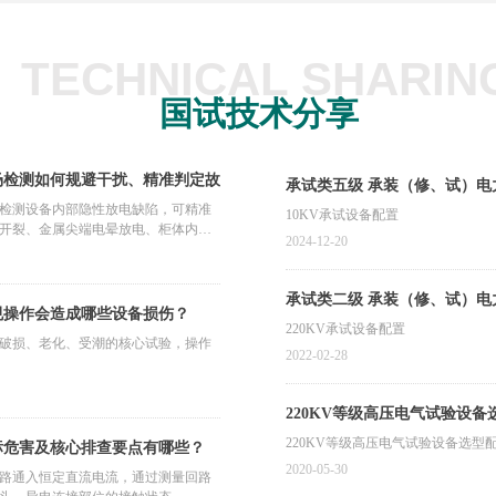
TECHNICAL SHARIN
国试技术分享
场检测如何规避干扰、精准判定故
承试类五级 承装（修
检测设备内部隐性放电缺陷，可精准
10KV承试设备配置
开裂、金属尖端电晕放电、柜体内部
2024-12-20
承试类二级 承装（修、试）
规操作会造成哪些设备损伤？
220KV承试设备配置
破损、老化、受潮的核心试验，操作
2022-02-28
220KV等级高压电气试验设备
220KV等级高压电气试验设备选型
标危害及核心排查要点有哪些？
2020-05-30
路通入恒定直流电流，通过测量回路