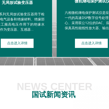
微机继电保护测试
无局放试验变压器
六相微机继电保护测试仪是应
FB系列无局放试验变压器用于检
一代的高速DSP数字信号处
种电气设备和绝缘材料、绝缘部
心、采用双公12位的DAC、
在工频高电压作用下的绝缘水
保真高性能线性放大器、输出精
作为变压器、互感器
...
点击进入详情
点击进入详情
NEWS CENTER
国试新闻资讯