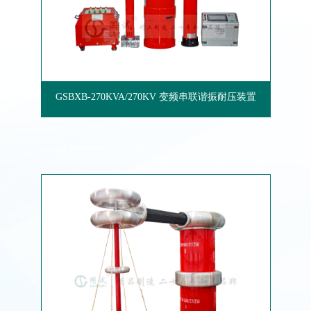
GSBXB-270KVA/270KV 变频串联谐振耐压装置