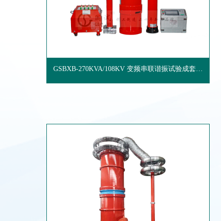
GSBXB-270KVA/108KV 变频串联谐振试验成套装
置