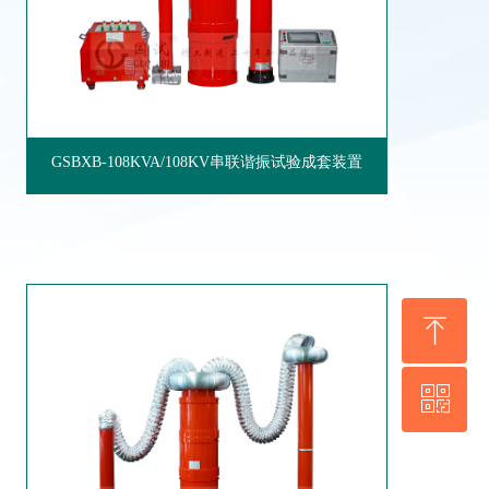
GSBXB-108KVA/108KV串联谐振试验成套装置
ꁸ
ꀥ
回到顶部
WhatsApp 二维码