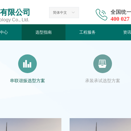
有限公司
全国统
简体中文
ꀅ
400 027
ogy Co., Ltd.
中心
选型指南
工程服务
资
中心
选型指南
工程服务
资
뀲
뀣
串联谐振选型方案
承装承试选型方案