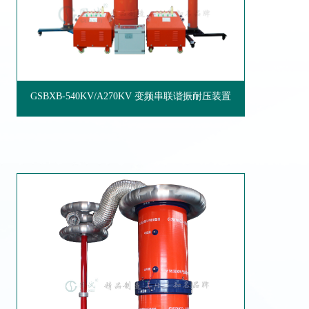
GSBXB-540KV/A270KV 变频串联谐振耐压装置