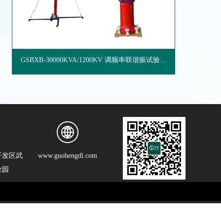
GSBXB-30000KVA/1200KV 调频串联谐振试验装
置
开发区武
www.guohengdl.com
业园